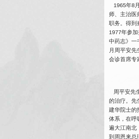
1965年
师、主治医
职务。得到
1977年
中药志》一书
月周平安先
会诊首席专
周平安先生
的治疗。先
建华院士的
体系，在呼
遍大江南北
到周恩来总