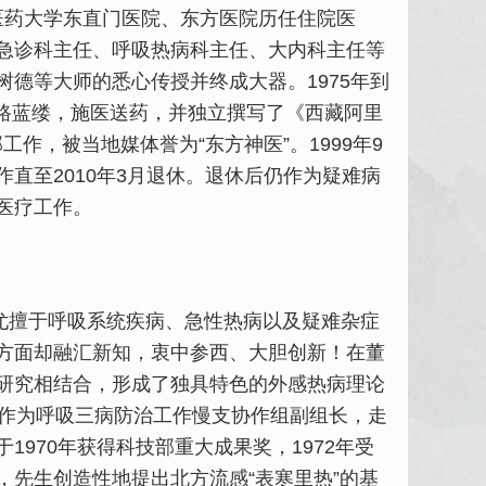
中医药大学东直门医院、东方医院历任住院医
急诊科
主任、
呼吸热病科
主任、大内科主任等
德等大师的悉心传授并终成大器。1975年到
筚路蓝缕，施医送药，并独立撰写了《西藏阿里
工作，被当地媒体誉为“东方神医”。1999年9
直至2010年3月退休。退休后仍作为疑难病
医疗工作。
。尤擅于呼吸系统疾病、急性热病以及疑难杂症
方面却融汇新知，衷中参西、大胆创新！在董
研究相结合，形成了独具特色的外感热病理论
生作为呼吸三病防治工作慢支协作组副组长，走
970年获得科技部重大成果奖，1972年受
先生创造性地提出北方流感“表寒里热”的基