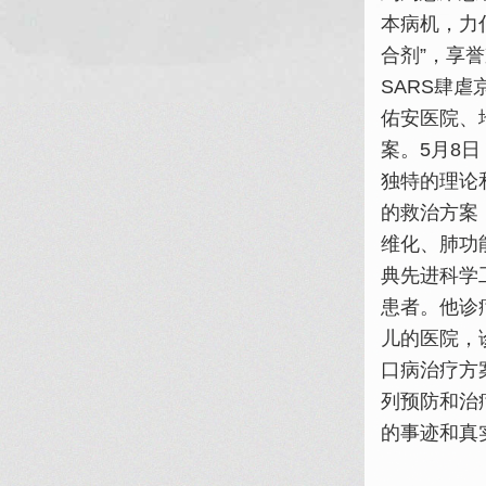
本病机，力
合剂”，享
SARS肆
佑安医院、
案。5月8
独特的理论
的救治方案
维化、肺功
典先进科学
患者。他诊
儿的医院，
口病治疗方
列预防和治
的事迹和真