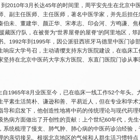
8月到2010年3月长达45年的时间里，周平安先生在北京
师、副主任医师、主任医师，著名中医学家，并先后担任
秦伯未、董建华、颜正华、宋孝志、印会河、方鸣谦、焦树
参加援藏医疗队，在被誉为“世界屋脊的屋脊”的阿里地区，
。1992年到1995年，因公派驻西班牙马德里中医门诊部
生响应大学号召，主动请缨支持东方医院建设，在临床工作
家坚持在北京中医药大学东方医院、东直门医院门诊从事
自1965年8月业医至今，已在临床一线工作52个年头
生平素生活简朴、谦逊和善、平易近人，但在专业和学术
指导和启发下，他创造性地将中药的传统理论与现代药理
吸热病方面做出了开创性的贡献：上个世纪60年代，先
，系统梳理了慢支、肺气肿、肺心病的中医药诊治经验，于1
理的亲切接见。根据北京地区的气候和人群生活习惯特点，