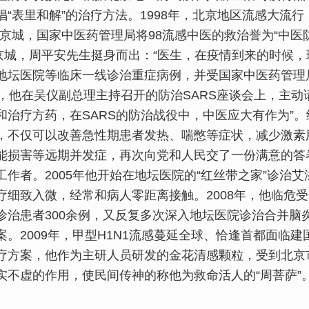
倡“表里和解”的治疗方法。1998年，北京地区流感大流行
誉京城，国家中医药管理局将98流感中医的救治誉为“中医防
虐京城，周平安先生挺身而出：“医生，在疫情到来的时候
地坛医院等临床一线诊治重症病例，并受国家中医药管理局
日，他在吴仪副总理主持召开的防治SARS座谈会上，主
和治疗方药，在SARS的防治战役中，中医应大有作为”。
，不仅可以改善急性期患者发热、喘憋等症状，减少激素
能损害等远期并发症，再次向党和人民交了一份满意的答卷
工作者。2005年他开始在地坛医院的“红丝带之家”诊治
疗细致入微，经常和病人零距离接触。2008年，他临危
诊治患者300余例，又反复多次深入地坛医院诊治合并脑
案。2009年，甲型H1N1流感蔓延全球、恰逢首都面临
疗方案，他作为主研人员研发的金花清感颗粒，受到北京
实不虚的作用，使民间传神的称他为救命活人的“周菩萨”