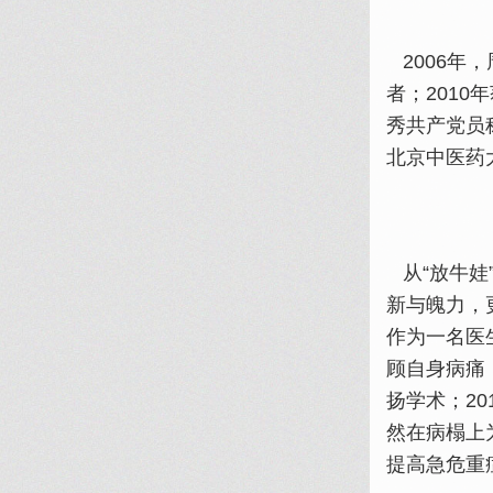
2006年
者；201
秀共产党员
北京中医药
从“放牛娃
新与魄力，
作为一名医
顾自身病痛
扬学术；2
然在病榻上
提高急危重