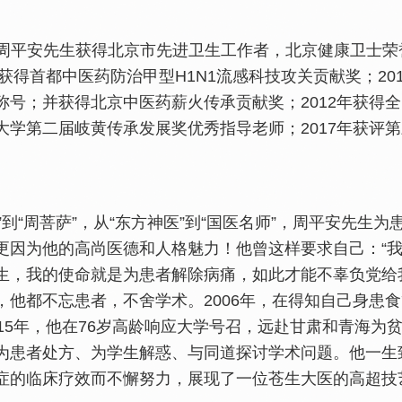
，周平安先生获得北京市先进卫生工作者，北京健康卫士荣
0年获得首都中医药防治甲型H1N1流感科技攻关贡献奖；2
称号；并获得北京中医药薪火传承贡献奖；2012年获得全
大学第二届岐黄传承发展奖优秀指导老师；2017年获评
”到“周菩萨”，从“东方神医”到“国医名师”，周平安先生
更因为他的高尚医德和人格魅力！他曾这样要求自己：“
生，我的使命就是为患者解除病痛，如此才能不辜负党给
，他都不忘患者，不舍学术。2006年，在得知自己身患
015年，他在76岁高龄响应大学号召，远赴甘肃和青海
为患者处方、为学生解惑、与同道探讨学术问题。他一生
症的临床疗效而不懈努力，展现了一位苍生大医的高超技