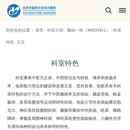
您所在的位置：
首页
科室介绍
·
脑病一科（神经内科1）
科室
·
·
特色
正文
·
科室特色
科室秉承中医为主体、中西医结合为特色，继承和发扬并
举，临床能力突出的建设和发展主旨，坚持发展、创新具有本科
室特色的诊疗方法，对于中医
脑病
常见疾病如：脑血管病、帕金
森病、多系统萎缩等运动障碍性疾病、免疫介导性疾病如重症肌
无力、神经系统脱髓鞘疾病、癫痫等脑发作性疾病、眩晕、睡眠
障碍、脊髓及周围神经病、神经系统变性病如痴呆、小脑性共济
失调等病种的诊治具有鲜明的特色。