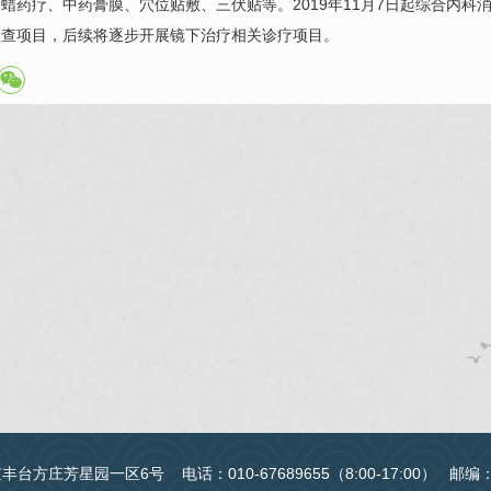
蜡药疗、中药膏膜、穴位贴敷、三伏贴等。2019年11月7日起综合内
检查项目，后续将逐步开展镜下治疗相关诊疗项目。
台方庄芳星园一区6号 电话：010-67689655（8:00-17:00） 邮编