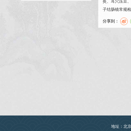
灸、耳穴压豆、
子结肠镜常规
分享到：
地址：北京丰