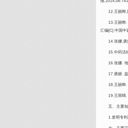
报,2014,06:741
12.王丽晔,
13.王丽晔.
汇编[C].中国
14.
张娜
,唐
15.中药活
16.
张娜
.
17.唐嫄. 
18.王丽晔.
19.王雨晴.
五、主要知
1.发明专利，一