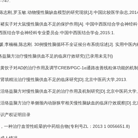
-747.
陈志刚
,罗玉敏.动物慢性脑缺血模型的研究现状[J].中国比较医学杂志,2014,24(
 褚实子对大鼠慢性
脑供血不足
的保护作用[A]. 中国中西医结合学会神
中西医结合学会神经科专业委员会:中国中西医结合学会,2015:1.
媛,
李楠楠
,
陈志刚
. 30例慢性脑循环不全证候分布系统综述[J]. 实用中医内科杂志
络益脑方治疗慢性
脑供血不足
的临床疗效研究(已录用未见刊)
 地黄饮子对AD的治疗作用及调节CREB/PGC-1α通路改善线粒体功能的机制研究
益肾填精法治疗慢性
脑供血不足
的临床研究[D].北京中医药大学,2013.
 活络益脑方对慢性
脑供血不足
的治疗作用及机制研究[D].北京中医药大学,2
 活络益脑方治疗单侧颈内动脉狭窄相关慢性脑缺血的临床疗效观察[D].北京中
识产权证明目录
种治疗血管性眩晕的中药组合物(专利号ZL：2013 1 0056651.8)