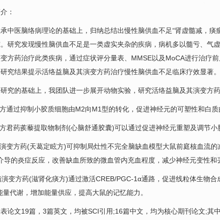
介：
中医脑络病理论的基础上，归纳总结出慢性
脑供血不足
“肾虚髓减，痰
究。研究发现慢性
脑供血不足
是一类虚实夹杂的疾病，病机多以髓亏、气
变方药治疗此类疾病，通过症状评分量表、MMSE以及MoCA进行治疗前
，研究结果提示活络益脑及其演变方药治疗慢性
脑供血不足
临床疗效显著
究的基础上，我团队进一步展开动物实验，研究活络益脑及其演变方药
方通过抑制小胶质细胞由M2向M1型的转化，促进神经元的可塑性和白质
方君药蒺藜提取物制剂(心脑舒通胶囊)可以通过促进神经元重塑及调节小
演变方药(天葛定眩方)可抑制局灶性不完全脑缺血模型大鼠前庭核血流的
O介导的炎症反应，改善缺血所致的微血管内充血程度，减少神经元变性和
演变方药(滋肾化痰方)通过激活CREB/PGC-1α通路，促进线粒体生
能量代谢，增加能量供应，提高大鼠的记忆能力。
文19篇，3篇英文，均被SCI引用;16篇中文，均为核心期刊论文;其中