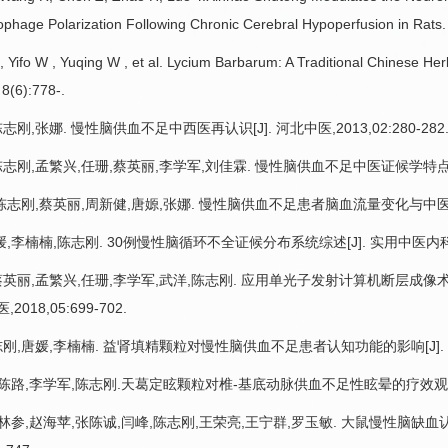
ophage Polarization Following Chronic Cerebral Hypoperfusion in Rats.
ifo W , Yuqing W , et al. Lycium Barbarum: A Traditional Chinese Herb
 8(6):778-.
陈志刚
,
张娜
. 慢性
脑供血不足
中西医再认识[J]. 河北中医,2013,02:280-282
陈志刚
,
孟繁兴
,
任珊
,
蔡英丽
,
李学军
,
刘佳霖
. 慢性
脑供血不足
中医证候学特点研究[
陈志刚
,
蔡英丽
,周新健,唐嫄,
张娜
. 慢性
脑供血不足
患者脑血流量变化与中医证候分
媛,
李楠楠
,
陈志刚
. 30例慢性脑循环不全证候分布系统综述[J]. 实用中医内科杂志,
蔡英丽
,
孟繁兴
,
任珊
,
李学军
,武洋,
陈志刚
. 应用单光子发射计算机断层成像
2018,05:699-702.
志刚
,唐媛,
李楠楠
. 益肾填精颗粒对慢性
脑供血不足
患者认知功能的影响[J]. 世
陈路
,
李学军
,
陈志刚
.天葛定眩颗粒对椎-基底动脉供血不足性眩晕的疗效观察[J].世界
林参
,赵海苹,张陈诚,闫峰,
陈志刚
,王荣亮,王宁群,罗玉敏. 大鼠慢性脑缺血