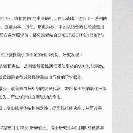
瘀阻络，络损髓伤”的中医病机，在此基础上进行了一系列的
虚、血虚为本，痰浊、瘀血为标。本团队结合既往经验选用
后自身对照评价，部分患者结合SPECT或CTP进行治疗前
。
治疗慢性
脑供血不足
的作用机制。研究发现：
的髓鞘再生，从而缓解慢性脑低灌注引起的认知功能损伤。
胶质细胞表型减轻慢性脑缺血导致的记忆损伤。
减少，改善缺血脑组织的能量代谢，减轻脑组织的氧化应激
丢失，产生保护缺血脑组织的作用。
物合成，增加线粒体结构稳定性，提高线粒体功能，从而改善
7篇被引用23次;培养硕士、博士研究生4名;团队成员就本