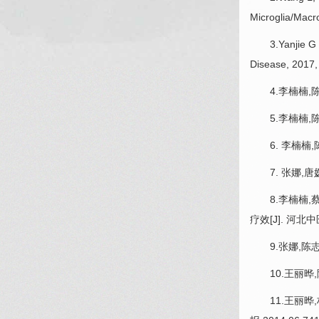
Microglia/Macr
3.Yanjie G , Y
Disease, 2017,
4.
李楠楠
,
5.
李楠楠
,
6.
李楠楠
,
7.
张娜
,唐
8.
李楠楠
,
疗效[J]. 河北中医,
9.
张娜
,
陈
10.王丽晔,
11.王丽晔,