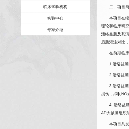
临床试验机构
二、项目简
本项目在继承
实验中心
理论和临床研
专家介绍
活络益脑及其演
后脑灌注对比
在前期临床研
1.活络益脑
2.活络益脑
3.活络益脑
损伤，抑制N
4. 活络益脑
AD大鼠脑组织
本项目共发表论