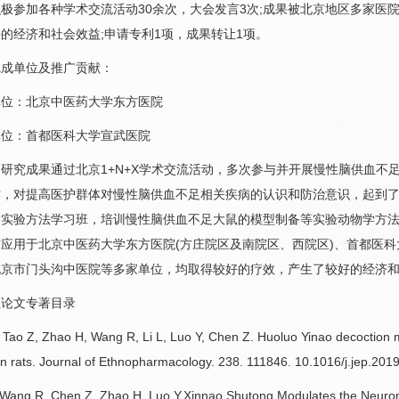
极参加各种学术交流活动30余次，大会发言3次;成果被北京地区多家医
的经济和社会效益;申请专利1项，成果转让1项。
单位及推广贡献：
：北京中医药大学东方医院
：首都医科大学宣武医院
究成果通过北京1+N+X学术交流活动，多次参与并开展慢性
脑供血不
作，对提高医护群体对慢性
脑供血不足
相关疾病的认识和防治意识，起到
病实验方法学习班，培训慢性
脑供血不足
大鼠的模型制备等实验动物学方
应用于北京中医药大学东方医院(
方庄院区
及南院区、
西院区
)、首都医
北京市门头沟中医院等多家单位，均取得较好的疗效，产生了较好的经济
论文专著目录
 Z, Zhao H, Wang R, Li L, Luo Y, Chen Z. Huoluo Yinao decoction miti
in rats. Journal of Ethnopharmacology. 238. 111846. 10.1016/j.jep.201
g R, Chen Z, Zhao H, Luo Y.Xinnao Shutong Modulates the Neuronal 