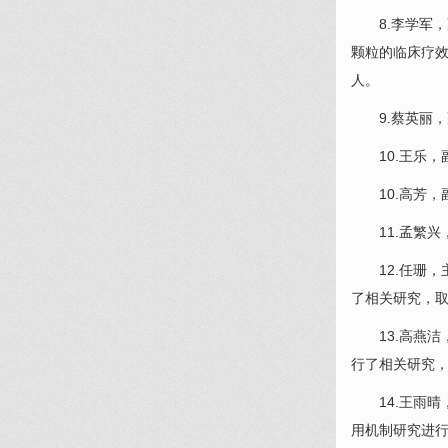
8.
李学军
，
颗粒的临床疗
人。
9.
蔡英丽
，
10.
王乐
，
10.
高芳
，
11.
孟繁兴
12.
任珊
，
了相关研究，
13.高燕洁
行了相关研究
14.王雨晴
用机制研究进