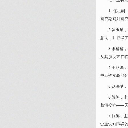
七、主要完
1.
陈志刚
研究期间对研
2.罗玉敏，
意见，并取得
3.
李楠楠
，
及其演变方在
4.王丽晔，
中动物实验部
5.赵海苹，
6.
陈路
，主
脑演变方——
7.
张娜
，主
缺血认知障碍