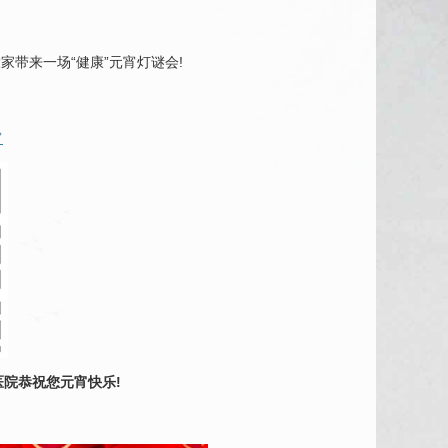
带来一场“健康”元宵灯谜会!
宵
院恭祝您元宵快乐!