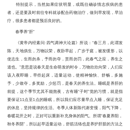
特别提示，当然如果症状明显，或既往确诊情志疾病的患
者，还是要及时前往专科就诊配合药物治疗，做到早发现，早治
疗，很多患者都是预后良好的。
春季养“肝”
《黄帝内经素问·四气调神大论篇》所说：“春三月，此谓发
陈，天地俱生，万物以荣，夜卧早起，广步于庭，被发缓形，以
使志生，生而勿杀，予而勿夺，赏而勿罚，此春气之应，养生之
道也。”意思是说春天是生命萌发的时令，万物欣欣向荣，人们应
该入夜即睡，早些起床，适量运动，使精神愉快、舒畅，多施
予，少敛夺，多奖励，少惩罚，是春天的养生法。睡眠是养肝的
前提，这个季节尤其不能熬夜，古有睡“子时”觉的习惯，就是指
要保证11点至1点的睡眠，所以我们应尽量早点入睡，保证充足
的休息，坚持规律的生活。冬季人体新陈代谢变慢，阳气下降，
春暖花开之时，正好可以重新补充身体的阳气。所谓“春夏养阳，
秋冬养阴”，所以起早适量运动，舒筋活络也是养护肝脏的方法之