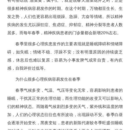
有句俗话说“油菜黄，疯子忙”，就是说春天油菜花开之时，正是
很多精神疾病容易发作的时期。在这个时期，万物都呈生长、生
发之势，人们也更容易出现烦躁、急躁、亢奋等情绪。所以精神
疾病的发生尤以躁狂症、焦虑症、抑郁症、精神分裂等患者人数
居多。而每年春季，精神疾病患者的门诊量都会新增20%左右。
春季里很多心理疾患发作的主要表现就是睡眠障碍和情绪障
碍，如失眠；情绪不稳、浮躁不安；没有明显原因的持续疲乏
感，休息后也难以复原；容易为小事发脾气或常自责，有内疚
感，自我评价过低等。
为什么很多心理疾病容易发生在春季
春季气候多变，气温、气压等变化无常，容易影响到患者的
睡眠，干扰其正常的生理功能，而生理功能的改变又可以影响人
们的精神状态。而随着气候剧烈多变的天气，紫外线和温度的增
加，人们的心理状态往往也有所波动，出现躁动不安。春季白昼
会逐渐开始变长，黑夜变短，患者的新陈代谢较冬季旺盛但睡眠