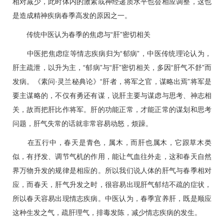
相对减少，此时体内的激素或神经递质水平也会相应调整，这也
是造成精神疾病春季高发的原因之一。
传统中医认为春季的焦虑与“肝”密切相关
中医把焦虑症等情志疾病归为“郁病”，中医传统理论认为，
肝主疏泄，以升为主，“郁病”与“肝”密切相关，多因“肝气不舒”而
发病。《素问·灵兰秘典论》“肝者，将军之官，谋略出焉”将军是
要主谋略的，不仅有勇还有谋，说肝主要与谋虑与思考、神志相
关，故而把肝比作将军。肝的功能正常，才能正常的谋划和思考
问题，肝气失常的话就非常容易动怒，烦躁。
在五行中，春天是青色，属木，而肝也属木，它跟草木类
似，有抒发、调节气机的作用，能让气血往外走，这和春天自然
界万物升发的规律是相应的。所以我们说人体的肝气与春季相对
应，而春天，肝气升发之时，很容易出现肝气郁结不疏的症状，
所以春天容易出现情志疾病。中医认为，春季宜养肝，既是顺应
这种生发之气，疏肝理气，排毒发陈，减少情志疾病的发生。