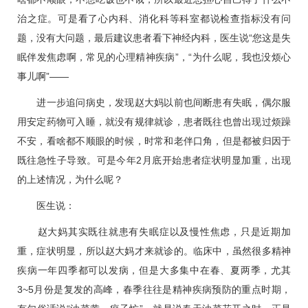
治之症。可是看了心内科、消化科等科室都说检查指标没有问
题，没有大问题，最后建议患者看下神经内科，医生说“您这是失
眠伴发焦虑啊，常见的心理精神疾病”，“为什么呢，我也没烦心
事儿啊”——
进一步追问病史，发现赵大妈以前也间断患有失眠，偶尔服
用安定药物可入睡，就没有规律就诊，患者既往也曾出现过烦躁
不安，看啥都不顺眼的时候，时常和老伴口角，但是都被归因于
既往急性子导致。可是今年2月底开始患者症状明显加重，出现
的上述情况，为什么呢？
医生说：
赵大妈其实既往就患有
失眠症
以及慢性焦虑，只是近期加
重，症状明显，所以赵大妈才来就诊的。临床中，虽然很多精神
疾病一年四季都可以发病，但是大多集中在春、夏两季，尤其
3~5月份是复发的高峰，春季往往是精神疾病预防的重点时期，