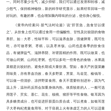
一。同时尽量少生气，减少抑郁，我们可以通过发泄和转移，减
少怒气，保持精神愉快，新的科学研究显示，如果经常回味一些
好玩的、有趣的事，也会增加脑内啡呔的分泌，使你身心愉悦。
《黄帝内经素问·脏气法时论篇》说“肝苦急，急食甘以缓
之”。从饮食上也可以通过食用一些偏酸性、甘性及比较甜的食物
养肝。如：大枣，性味平和，可以滋养血脉，强健脾胃，既可生
吃，亦可做枣粥、枣糕，以及枣米饭。山药也是春季的饮食佳
品，有健脾益气、滋肺养阴、补肾固精的作用。既可以做菜，也
可做山药粥、山药红枣粥。也可以多吃一些青色的食物，水果蔬
菜都是比较好的。避免长期或大量饮酒。譬如，春天产的菠菜嫩
而味美，亦有养血功效，春天多野菜，荠菜、马齿苋、榆钱等，
可以做一些清炒、凉拌野菜食用。春天不需要特别进补，因为气
温上升，温补药反而会加重身体内热。体质较差的人，一般可选
用莲子、芡实、薏仁、花生、核桃、猪肝等平性食物。银耳因为
具多糖类成分，也可促进肝脏蛋白质合成，可以煮食，如银耳莲
子大枣枸杞煮羹食用等。对于容易上火有体虚乏力的人可以适量