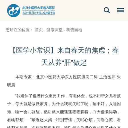
您所在的位置：
首页
·
健康课堂
·
科普园地
【医学小常识】来自春天的焦虑；春
天从养“肝”做起
本期专家：北京中医药大学东方医院
脑病二科
主治医师
朱
晓晨
“我退休了也没什么重要工作，有退休金，也不用帮女儿看孩
子，每天就是做做家务，为什么我就失眠了呢，睡不好，入睡困
难，睡一会儿就醒，然后就只能迷迷糊糊躺着，白天也懒得动，
看啥都烦......”最近赵大妈，特别苦恼，失眠心烦，间断心慌，看
啥都不顺眼，不想吃饭也不饿，所以最近总担心自己得了什么不