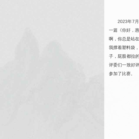
2023年7
一篇《你好，
啊，你总是站在
我撑着塑料袋，
子，屁股都拉的
评委们一致好评
参加了比赛。