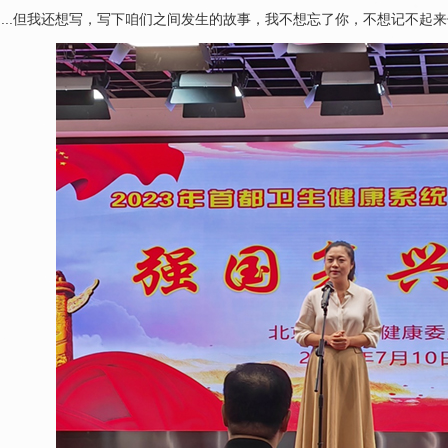
..但我还想写，写下咱们之间发生的故事，我不想忘了你，不想记不起来你..