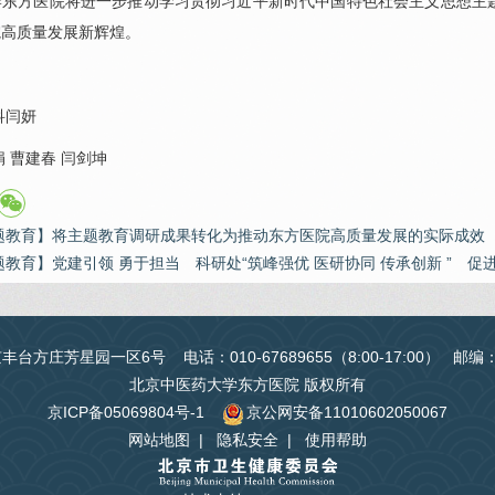
学东方医院将进一步推动学习贯彻习近平新时代中国特色社会主义思想主
院高质量发展新辉煌。
科闫妍
娟
曹建春
闫剑坤
题教育】将主题教育调研成果转化为推动东方医院高质量发展的实际成效
题教育】党建引领 勇于担当 科研处“筑峰强优 医研协同 传承创新 ” 促
台方庄芳星园一区6号 电话：010-67689655（8:00-17:00） 邮编
北京中医药大学东方医院 版权所有
京ICP备05069804号-1
京公网安备11010602050067
网站地图
|
隐私安全
|
使用帮助