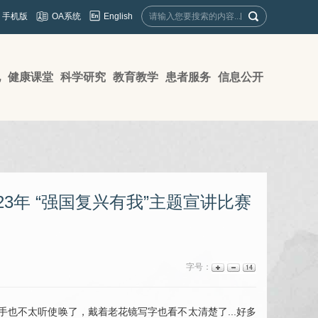
English
手机版
OA系统
地
健康课堂
科学研究
教育教学
患者服务
信息公开
3年 “强国复兴有我”主题宣讲比赛
字号：
也不太听使唤了，戴着老花镜写字也看不太清楚了...好多