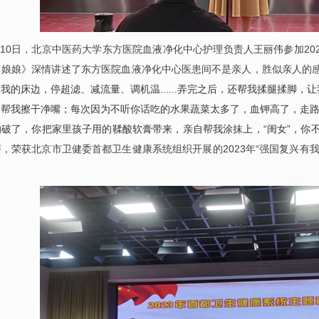
月10日，北京中医药大学东方医院血液净化中心护理负责人王丽伟参加20
惠娘娘》深情讲述了东方医院血液净化中心医患间不是亲人，胜似亲人的
我的床边，停超滤、减流量、调机温......弄完之后，还帮我揉腿揉脚
帮我擦干净嘴；每次因为不听你话吃的水果蔬菜太多了，血钾高了，走路都摇
破了，你把家里孩子用的鞣酸软膏带来，亲自帮我涂抹上，“闺女”，你不
，荣获北京市卫健委首都卫生健康系统组织开展的2023年“强国复兴有