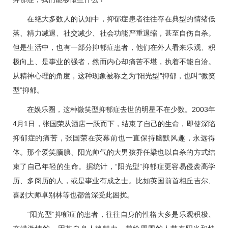
在绝大多数人的认知中，抑郁症患者往往存在典型的情绪低
落、精力减退、社交减少、社会功能严重退缩，甚至自伤自杀。
但是生活中，也有一部分抑郁症患者，他们在外人看来乐观、积
极向上、是事业的强者，然而内心却痛苦不堪，执着不能自洽。
从精神心理的角度，这种现象被称之为“阳光型”抑郁，也叫“微笑
型”抑郁。
在娱乐圈，这种微笑型抑郁症去世的明星不在少数。2003年
4月1日，张国荣从酒店一跃而下，结束了自己的生命，即使深陷
抑郁症的痛苦，张国荣在荧幕前也一直保持幽默风趣，永远得
体。那个爱笑腼腆、阳光帅气的大男孩乔任梁也以自杀的方式结
束了自己年轻的生命。据统计，“阳光型”抑郁症更容易侵袭高学
历、多阅历的人，或是事业有成之士。比如英国前首相丘吉尔、
喜剧大师卓别林等也都曾深受此困扰。
“阳光型”抑郁症的患者，往往自身的性格大多是乐观积极、