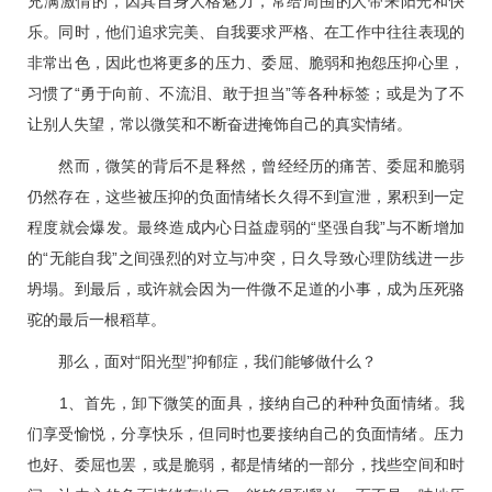
充满激情的，因其自身人格魅力，常给周围的人带来阳光和快
乐。同时，他们追求完美、自我要求严格、在工作中往往表现的
非常出色，因此也将更多的压力、委屈、脆弱和抱怨压抑心里，
习惯了“勇于向前、不流泪、敢于担当”等各种标签；或是为了不
让别人失望，常以微笑和不断奋进掩饰自己的真实情绪。
然而，微笑的背后不是释然，曾经经历的痛苦、委屈和脆弱
仍然存在，这些被压抑的负面情绪长久得不到宣泄，累积到一定
程度就会爆发。最终造成内心日益虚弱的“坚强自我”与不断增加
的“无能自我”之间强烈的对立与冲突，日久导致心理防线进一步
坍塌。到最后，或许就会因为一件微不足道的小事，成为压死骆
驼的最后一根稻草。
那么，面对“阳光型”抑郁症，我们能够做什么？
1、首先，卸下微笑的面具，接纳自己的种种负面情绪。我
们享受愉悦，分享快乐，但同时也要接纳自己的负面情绪。压力
也好、委屈也罢，或是脆弱，都是情绪的一部分，找些空间和时