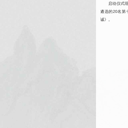
启动仪式现场
遴选的20名
诚》。