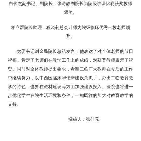
白俊杰副书记、副院长，
张涛静
副院长为院级讲课比赛获奖教师
颁奖。
柏立群
院长助理、程晓莉总会计师为院级临床优秀带教老师颁
奖。
党委书记
刘金民
院长总结发言，他表达了对全体老师的节日
祝福，肯定了老师们在教学工作上的成绩，对获奖教师表示了祝
贺。同时对全体教师提出要求，希望二临广大教师在今后的工作
中继续努力，以中西医临床华佗班建设为抓手，办出二临教育教
学的特色；也要在教材建设等方面加强建设投入。医院也将进一
步优化学生在院生活环境和条件，一如既往的加大对教育教学的
支持。
撰稿人：张佳元
摄 影：闫剑坤、刘雨涵、
张少辉