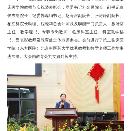
床医学院教师节庆祝暨表彰会，党委书记
刘金民
院长，副书记白
俊杰副院长，纪委
郭蓉娟
书记、
赵海滨
副院长、
张涛静
副院长、
柏立群
院长助理、程晓莉总会计师以及职能部门负责人、教研室
主任、教学秘书、专职专岗教师，
临床科室
主任、科室教学秘
书、受表彰教师及教育处全体老师参会。会前进行了第二临床医
学院（东方医院）北京中医药大学优秀教师和教学名师工作坊事
迹展播。大会由教育处
刘文娜
处长主持。