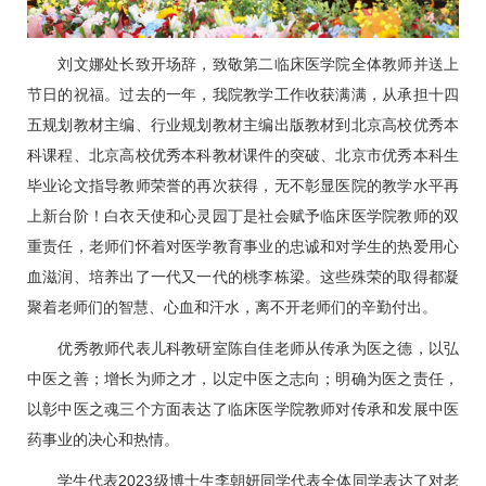
刘文娜
处长致开场辞，致敬第二临床医学院全体教师并送上
节日的祝福。过去的一年，我院教学工作收获满满，从承担十四
五规划教材主编、行业规划教材主编出版教材到北京高校优秀本
科课程、北京高校优秀本科教材课件的突破、北京市优秀本科生
毕业论文指导教师荣誉的再次获得，无不彰显医院的教学水平再
上新台阶！白衣天使和心灵园丁是社会赋予临床医学院教师的双
重责任，老师们怀着对医学教育事业的忠诚和对学生的热爱用心
血滋润、培养出了一代又一代的桃李栋梁。这些殊荣的取得都凝
聚着老师们的智慧、心血和汗水，离不开老师们的辛勤付出。
优秀教师代表
儿科
教研室
陈自佳
老师从传承为医之德，以弘
中医之善；增长为师之才，以定中医之志向；明确为医之责任，
以彰中医之魂三个方面表达了临床医学院教师对传承和发展中医
药事业的决心和热情。
学生代表2023级博士生李朝妍同学代表全体同学表达了对老