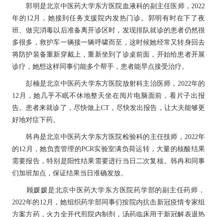
郭明
是北京中医药大学东方医院血液科的副主任医师，2022
年的12月，她接到任务支援院内发热门诊。
郭明
有时在下了夜
班、做完消毒以后准备离开诊区时，发现排队就诊的患者仍然很
多很多，救护车一辆接一辆呼啸而至，这时候她经常又转身回去
将防护装备重新穿戴上，重新坐到了诊桌前面，开始给患者开展
诊疗，她想这样同事们能多个帮手，患者能早点接受治疗。
彭楠是北京中医药大学东方医院
放射科
主治医师，2022年的
12月，她几乎不眠不休地整天坐在阅片电脑面前，看片子出报
告。患者来就诊了，尽快做上CT，尽快发出报告，让大夫能够更
好地对症下药。
韩冉是北京中医药大学东方医院
检验科
的主任技师，2022年
的12月，她负责管理的PCR实验室满负荷运转，大量的核酸结果
需要报告，特别是阳性结果需要进行当日二次复核。韩冉和同事
们加班加点，保证结果当日准确发放。
顾媛媛是北京中医药大学东方医院
药学部
的副主任药师，
2022年的12月，她组织
药学部
同事们按院内抗击新冠疫情专家组
方案方药，火力全开代煎院内制剂，汤药临床用于新冠解表退热