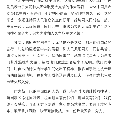
习近平总书记在庆祝中国共产党成立100周年大会上向全体
党员发出了为党和人民争取更大光荣的伟大号召：“全体中国共产
党员!党中央号召你们，牢记初心使命，坚定理想信念，践行党的
宗旨，永远保持同人民群众的血肉联系，始终同人民想在一起、
干在一起，风雨同舟、同甘共苦，继续为实现人民对美好生活的
向往不懈努力，努力为党和人民争取更大光荣!”
其实，我所有的同事们，无论是不是党员，都用他们自己的
言行，时刻响应着党中央的号召，和人民风雨同舟、同甘共苦，
坚持人民至上、生命至上。我的同事们，就像点点星火，为患者
们带来温暖和力量，帮助他们度过黑暗迎来了光明。我的同事
们，用自己的行为给医学生们做出了榜样。很多同事通过抗击疫
情的锻炼和洗礼，在各方面成长迅速进步巨大，很多同志都积极
申请火线入党。
作为新一代的中国医务人员，我们与新时代的脉搏同律动，
与国家的命运同呼吸。祖国哪里需要我们，哪里就有我们，我们
绝不会缺席。直面困难不绕道，主动作为求发展。要敢于攻坚克
难、敢于承担风险、敢于迎接挑战。有一份热就要发一分光。