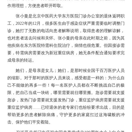
作用理想，方便患者即开即取。
张小曼是北京中医药大学东方医院门诊办公室的退休返聘职
工，2022年的12月，很多医生由于感染症状严重需要临时调整门
诊，她打了无数的电话向患者解释说明，取得患者的理解谅解，
也对患者送去问候和关怀。张小曼的母亲在此时期之前，因为其
他疾病在东方医院特需科住院治疗，病情也很危重。但因接诊需
要，特需病房需要改为新冠重症病房，她无条件配合通知要求完
成母亲的转运。
她们，是母亲是女儿；她们，是那时候全国千百万医护人员
的缩影。对于那时的医护人员来说，感受都是一样的：为什么自
己不能做的再多一些！每一名医护人员都在不断挑战自己的极
限，把自己当成一块砖，哪里需要就往哪里搬。急诊需要就支援
急诊，发热门诊需要就支援发热门诊，重症监护病房需要就支援
重症监护病房……已经退休的老专家们也纷纷要求出战，目的是
帮助更多的患者解除病痛，守护更多的家庭扛过这海啸般的冲
击、保护他们平安着陆。