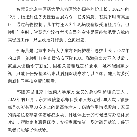
智慧是北京中医药大学东方医院外四科的护士长，2022年的
12月，她接到任务支援新国展方仓，任务紧急。智慧平时有
高血
压
，通过药物控制，几年前还因为出现脑梗塞接受溶栓治疗。但
接到任务时，智慧完全没有考虑自己的身体是否能够承受方舱内
高强度工作，只是收拾好行囊，立刻出发。
鄂海燕是北京中医药大学东方医院护理部总护士长，2022年
的12月，她接到任务支援佑安医院
ICU
。鄂海燕出发不久以后，
家里人也确诊了新冠，因相关管理规定和要求，她不能回家探
视，只能在任务整体结束以后解除观察才可以回家。她只能委托
亲戚和同事抽空帮忙照看。
韩建萍是北京中医药大学东方医院的
急诊科
护理负责人，
2022年的12月，东方医院急诊每日接诊人数超过200人次，很多
都是80岁甚至90岁以上的超高龄老人，病情危重情况紧急，家属
的情绪也都非常焦虑容易激动。韩建萍上班的时候没有办法休息
片刻，帮助患者联系床位，安抚家属情绪，及时疏导就诊，保证
患者们能够尽快就诊。