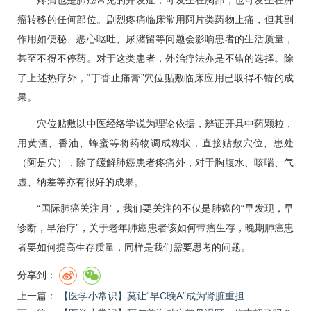
疼痛也是
肺癌
常见的并发症，可发生在胸部，也可发生在肿
瘤转移的任何部位。剧烈疼痛临床常用阿片类药物止痛，但其副
作用如
便秘
、恶心呕吐、尿潴留等问题会影响患者的生活质量，
甚至不得不停药。对于这类患者，外治疗法亦是不错的选择。除
了上述热疗外，“丁香止痛膏”穴位贴敷临床应用已取得不错的成
果。
穴位贴敷以中医经络学说为理论依据，辨证开具中药颗粒，
用黄酒、香油、蜂蜜等将药物调成糊状，直接贴敷穴位、患处
（阿是穴），除了缓解
肺癌
患者疼痛外，对于胸腹水、咳喘、气
虚、纳差等亦有很好的成果。
“国际
肺癌
关注月”，我们要关注的不仅是
肺癌
的“早发现，早
诊断，早治疗”，关于老年
肺癌
患者该如何带瘤生存，晚期
肺癌
患
者要如何提高生存质量，同样是我们需要思考的问题。
分享到：
上一篇：
【医学小常识】莫让“早C晚A”成为肾脏重担