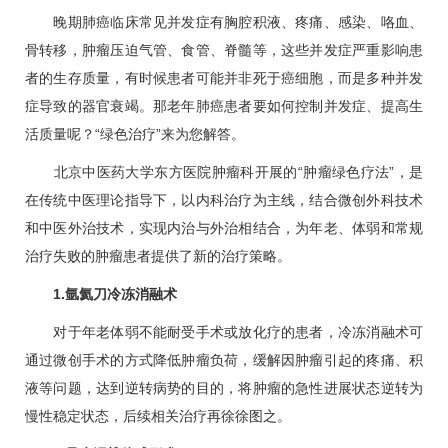
晚期
肺癌
临床常见并发症有胸腔积液、疼痛、感染、咯血、
骨转移，肿瘤压迫气管、食管、脊髓等，这些并发症严重影响患
者的生存质量，有时候患者可能并非死于癌细胞，而是多种并发
症导致的器官衰竭。那老年
肺癌
患者要如何控制并发症、提高生
活质量呢？“绿色治疗”来为您解答。
北京中医药大学东方医院
肿瘤科
开展的“肿瘤绿色疗法”，是
在传统中医理论指导下，以内科治疗为主线，结合微创外科技术
和中医外治技术，实现内治与外治相结合，为年老、体弱和常规
治疗失败的肿瘤患者提供了新的治疗策略。
1.氩氦刀冷冻消融术
对于年老体弱不能耐受手术或放化疗的患者，冷冻消融术可
通过微创手术的方式降低肿瘤负荷，缓解因肿瘤引起的疼痛、积
液等问题，达到逆转病势的目的，将肿瘤的急性进展状态逆转为
慢性稳定状态，后续相关治疗再徐徐图之。