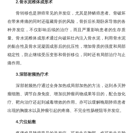
2.骨水泥椎体成形术
骨转移也是
肺癌
常见的并发症，尤其是肺鳞癌患者。骨破坏
在带来疼痛的同时还蕴藏骨折的风险，骨折后长期卧床导致的各
种并发症，不仅影响后续的治疗，而且严重影响患者的生存质
量。骨水泥椎体成形术通过向破坏灶内注入骨水泥，利用骨水泥
的黏合性及骨水泥凝固成形后的抗压性，增加骨质的强度和局部
稳定性，防止继续受压变形和骨折移位，同时还有局部治疗与止
痛作用。
3.深部射频热疗术
深部射频热疗通过全身加热或局部加热的方法，达到杀灭肿
瘤细胞、调节自身免疫、增加抗肿瘤药物成果等目的，配合放化
疗、靶向治疗还起到减毒增效的作用。亦可以缓解晚期
肺癌
患者
出现的胸腹水以及肿瘤引起的疼痛、不完全性肠梗阻等并发症。
4.穴位贴敷