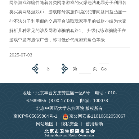
网络游戏诈骗伴随着各类网络游戏的火爆违法犯罪分子利用各
类买卖网络游戏币、游戏账号实施诈骗的犯罪问题日益凸显一
些不法分子利用假的交易平台骗取玩家手里的钱财小编为大家
解析几种常见的涉及网游诈骗的套路1、 升级代练诈骗骗子在
游戏中发布虚假广告，称可低价代练游戏角色等级…
2025-07-03
3
第
页
...
地址：北京丰台方庄芳星园一区6号 电话：010-
67689655（8:00-17:00） 邮编：100078
北京中医药大学东方医院 版权所有
京ICP备05069804号-1
京公网安备11010602050067
网站地图
|
隐私安全
|
使用帮助