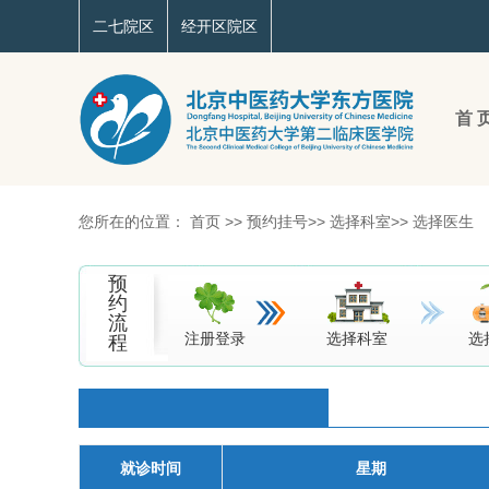
二七院区
经开区院区
首 
您所在的位置：
首页
>>
预约挂号
>>
选择科室
>>
选择医生
预
约
流
注册登录
选择科室
选
程
就诊时间
星期