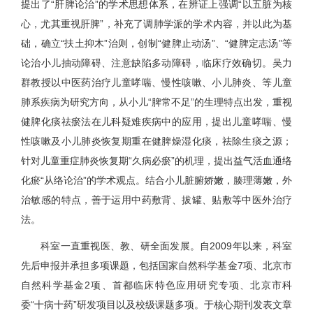
提出了“肝脾论治”的学术思想体系，在辨证上强调“以五脏为核
心，尤其重视肝脾”，补充了调肺学派的学术内容，并以此为基
础，确立“扶土抑木”治则，创制“健脾止动汤”、“健脾定志汤”等
论治小儿抽动障碍、注意缺陷多动障碍，临床疗效确切。吴力
群教授以中医药治疗儿童哮喘、慢性咳嗽、小儿肺炎、等儿童
肺系疾病为研究方向，从小儿“脾常不足”的生理特点出发，重视
健脾化痰祛瘀法在儿科疑难疾病中的应用，提出儿童哮喘、慢
性咳嗽及小儿肺炎恢复期重在健脾燥湿化痰，祛除生痰之源；
针对儿童重症肺炎恢复期“久病必瘀”的机理，提出益气活血通络
化瘀“从络论治”的学术观点。结合小儿脏腑娇嫩，腠理薄嫩，外
治敏感的特点，善于运用中药敷背、拔罐、贴敷等中医外治疗
法。
科室一直重视医、教、研全面发展。自2009年以来，科室
先后申报并承担多项课题，包括国家自然科学基金7项、北京市
自然科学基金2项、首都临床特色应用研究专项、北京市科
委“十病十药”研发项目以及校级课题多项。于核心期刊发表文章