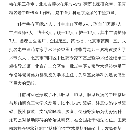
梅传承工作室，北京市薪火传承“3+3”刘弼臣名家研究室、王素
梅名老中医传承工作站，是中医儿科燕京流派的中坚力量。
科室共有医师24人，其中主任医师6人，副主任医师7人，
主治医师6人，博士8人，硕士12人；护士12人，其中主管护师
7人。首都国医名师，全国第五、第七批，北京市第四、五、六
批名老中医药专家学术经验继承工作指导老师王素梅教授为学
术带头人，北京市朝阳区中医药专家下基层暨学术经验继承工
程指导老师、北京市丰台区第二批老中医专家学术经验继承工
作指导老师吴力群教授为学术主任，为科室及学科的建设做出
了巨大的贡献。
目前科室已形成了小儿肝系、肺系、脾系疾病的中医临床
与基础研究三大学术发展，以小儿抽动障碍、注意缺陷多动障
碍、慢性咳嗽、支气管哮喘、厌食、便秘等疾病为优势病种，
尤其是对抽动障碍的诊治及研究，在全国处于领先地位。王素
梅教授在继承刘弼臣“从肺论治”学术思想的基础上，发扬创新，