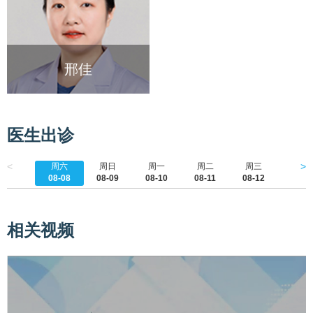
邢佳
医生出诊
<
>
周六
周日
周一
周二
周三
周四
08-08
08-09
08-10
08-11
08-12
08-1
相关视频