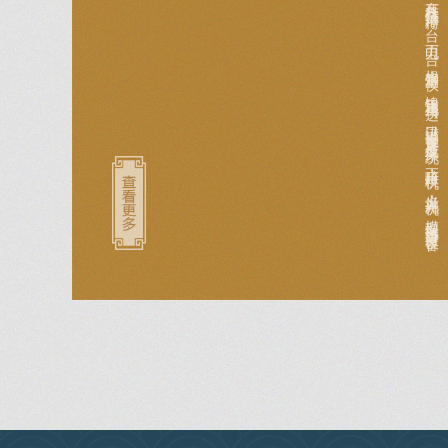
北京中医药大学东方医院西院区口腔科配备了各种牙科设备，有牙科综合治疗椅4台，电刀一台，根管测量仪，镍钛用机用马达，进口消毒设备及牙片成像系统，正畸压模机，义齿抛光机，模型振荡器等进口设备。