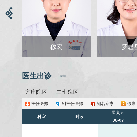
穆宏
罗思
医生出诊
方庄院区
二七院区
主任医师
副主任医师
知名专家
假期
星期五
科室
时段
08-07