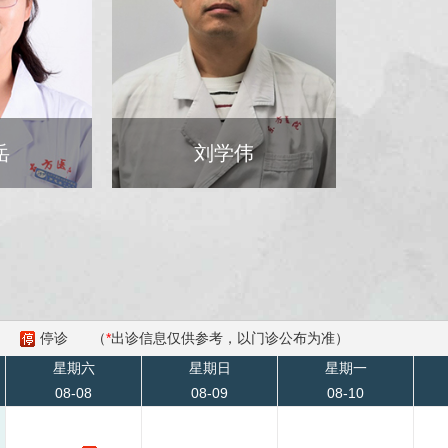
岳
刘学伟
停诊
（
*
出诊信息仅供参考，以门诊公布为准）
星期六
星期日
星期一
08-08
08-09
08-10