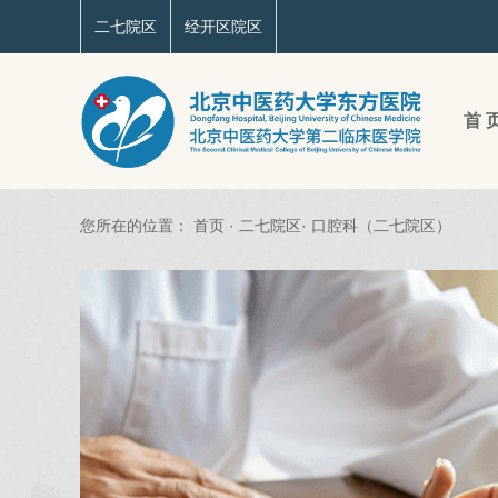
二七院区
经开区院区
首 
您所在的位置：
首页
·
二七院区
·
口腔科（二七院区）