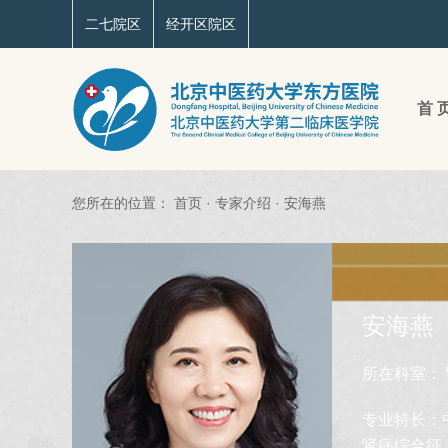
二七院区
经开区院区
首 
您所在的位置：
首页
·
专家介绍
·
安海燕
安海燕
所在科室：
专业特长：
肾病综合征