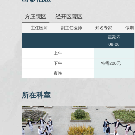
方庄院区
经开区院区
主任医师
副主任医师
知名专家
假期
星期四
08-06
上午
下午
特需200元
夜晚
所在科室