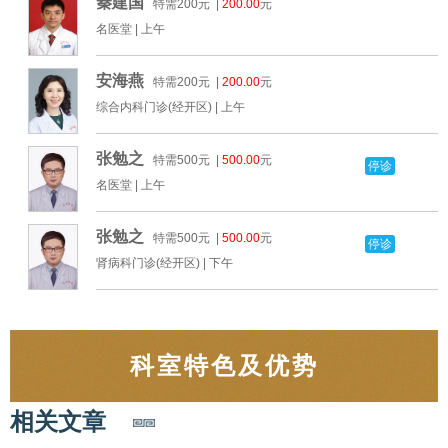
秦建国
特需200元 |
200.00
元
名医堂 |
上午
安海燕
特需200元 |
200.00
元
综合内科门诊(经开区) |
上午
张勉之
特需500元 |
500.00
元
停诊
名医堂 |
上午
张勉之
特需500元 |
500.00
元
停诊
肾病科门诊(经开区) |
下午
科室特色及优势
相关文章