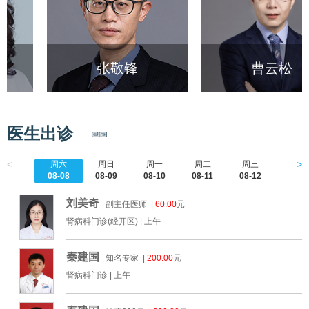
张敬锋
曹云松
医生出诊
<
>
周六
周日
周一
周二
周三
周四
08-08
08-09
08-10
08-11
08-12
08-1
刘美奇
副主任医师 |
60.00
元
肾病科门诊(经开区) |
上午
秦建国
知名专家 |
200.00
元
肾病科门诊 |
上午