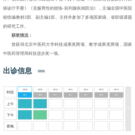
病诊疗手册》《克服男性的烦恼-前列腺疾病防治》，主编全国中医院
校统编教材2部、副主编1部。主持并参加了多项国家级、省部级课题
的研究工作。
获奖情况：
曾获得北京中医药大学科技成果奖两项、教学成果奖两项，国家
中医药管理局科技进步奖一项。
出诊信息
08-08
08-09
08-10
08-11
08-12
08-13
08-14
时段
周六
周日
周一
周二
周三
周四
周五
上午
>
下午
夜晚