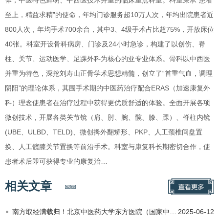
至上，精益求精”的使命，年均门诊服务超10万人次，年均出院患者近
800人次，年均手术700余台，其中3、4级手术占比超75%，开放床位
40张。科室开设骨科病房、门诊及24小时急诊，构建了以创伤、脊
柱、关节、运动医学、足踝外科为核心的亚专业体系。骨科以中西医
并重为特色，深挖刘寿山正骨学术思想精髓，创立了“首重气血，调理
阴阳”的理论体系，其围手术期的中医药治疗配合ERAS（加速康复外
科）理念使患者在治疗过程中获得更优质舒适的体验。全面开展各项
微创技术，开展各类关节镜（肩、肘、腕、髋、膝、踝）、脊柱内镜
(UBE、ULBD、TELD)、微创拇外翻矫形、PKP、人工颈椎间盘置
换、人工髋膝关节置换等前沿手术。科室与康复科长期密切合作，使
患者术后即可获得专业的康复治…
相关文章
南方取经满载归！北京中医药大学东方医院（国家中医康复中心）擘画中西医康复融合新蓝图
2025-06-12