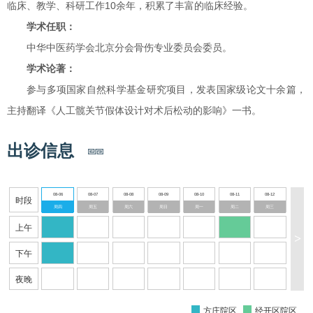
临床、教学、科研工作10余年，积累了丰富的临床经验。
学术任职：
中华中医药学会北京分会骨伤专业委员会委员。
学术论著：
参与多项国家自然科学基金研究项目，发表国家级论文十余篇，
主持翻译《人工髋关节假体设计对术后松动的影响》一书。
出诊信息
08-06
08-07
08-08
08-09
08-10
08-11
08-12
时段
周四
周五
周六
周日
周一
周二
周三
上午
>
下午
夜晚
方庄院区
经开区院区