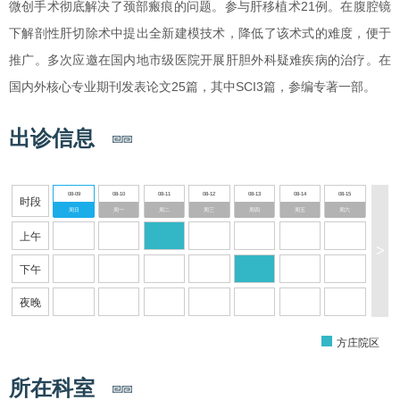
微创手术彻底解决了颈部瘢痕的问题。参与肝移植术21例。在腹腔镜
下解剖性肝切除术中提出全新建模技术，降低了该术式的难度，便于
推广。多次应邀在国内地市级医院开展肝胆外科疑难疾病的治疗。在
国内外核心专业期刊发表论文25篇，其中SCI3篇，参编专著一部。
出诊信息
08-09
08-10
08-11
08-12
08-13
08-14
08-15
时段
周日
周一
周二
周三
周四
周五
周六
上午
>
下午
夜晚
方庄院区
所在科室