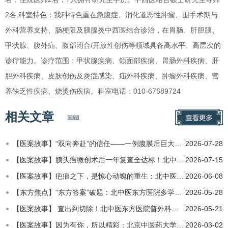
2名.科室特色：我科特色重在急腹症、消化道恶性肿瘤、围手术期与
外科营养支持、肠梗阻及胰腺炎中西医结合诊治，在胃肠、肝胆胰、
甲状腺、腹外疝、腹部闭合/开放性创伤等领域具备高水平、高层次的
诊疗能力。诊疗范围：甲状腺疾病、颌面部疾病、胃肠外科疾病、肝
胆外科疾病、皮肤创伤及炎症感染、疝外科疾病、肿瘤外科疾病、营
养缺乏性疾病、烧烫伤疾病。科室电话：010-67689724
相关文章
【医案故事】“双向奔赴”的信任——一例腹膜后巨大肿瘤诊疗纪实
2026-07-28
【医案故事】胰头癌微创术后一年复查全达标！北中医东方医院普外科腹腔镜手术助七旬老人顺利康复
2026-07-15
【医案故事】疤痕之下，是惊心动魄的重生：北中医东方医院普外科与急性重症坏死性胰腺炎的一场“持久战”
2026-06-08
【东方焦点】“东方答案”破题：北中医东方医院多学科靶免+中医+手术治疗超高难度肝癌病例
2026-05-28
【医案故事】 查出到切除！北中医东方医院普外科完成高难度胰腺微创术 守护患者安康
2026-05-21
【医案故事】因为有你，所以精彩：北京中医药大学第二临床医学院（东方医院）普外科纪实
2026-03-02