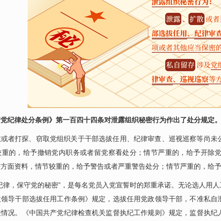
产党纪律处分条例》第一百四十四条对泄露组织秘密行为作出了处分规定
散或者打探、窃取党组织关于干部选拔任用、纪律审查、巡视巡察等尚未
较重的，给予撤销党内职务或者留党察看处分；情节严重的，给予开除
等方面资料，情节较重的，给予警告或者严重警告处分；情节严重的，给
纪律，保守党的秘密”，是每名党员入党宣誓时的郑重承诺。无论选人用
政领导干部选拔任用工作条例》规定，选拔任用党政领导干部，不准私自
关情况。《中国共产党纪律检查机关监督执纪工作规则》规定，监督执纪