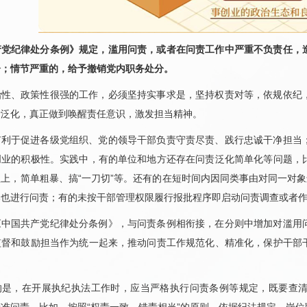
产党纪律处分条例》规定，滥用问责，或者在问责工作中严重不负责任，
分；情节严重的，给予撤销党内职务处分。
治性、政策性很强的工作，必须坚持实事求是，坚持权责对等，依规依纪
责泛化，真正做到唤醒责任意识，激发担当精神。
有利于促进各级党组织、党的领导干部负责守责尽责、践行忠诚干净担当
创业的积极性。实践中，有的单位和地方还存在问责泛化简单化等问题，
上，简单粗暴、搞“一刀切”等。还有的在短时间内因同类事由对同一对象
部也进行问责；有的未按干部管理权限履行报批程序即启动问责调查或者
《中国共产党纪律处分条例》，与问责条例相衔接，在分则中增加对滥用
监督和鼓励担当作为统一起来，推动问责工作规范化、精准化，保护干部
。
的是，在开展执纪执法工作时，应当严格执行问责条例等规定，既要查