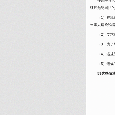
违规干预
破坏党纪国法
（1）在
当事人请托说
（2）要
（3）为
（4）违
（5）违
59这些做