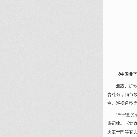
《中国共
泄露、扩
告处分；情节
查、巡视巡察
“严守党的
密纪律。《党
决定干部等有