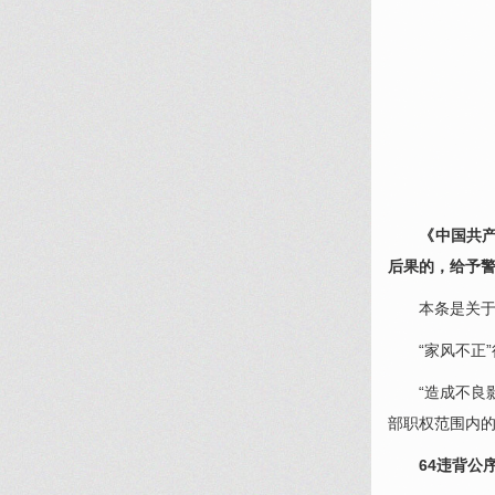
《中国共产党
后果的，给予警
本条是关于家
“家风不正”
“造成不良影
部职权范围内
64违背公