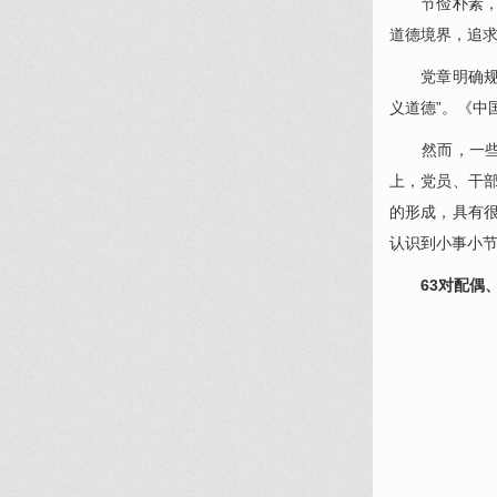
节俭朴素，力
道德境界，追
党章明确规定
义道德”。《中
然而，一些党
上，党员、干
的形成，具有
认识到小事小
63对配偶