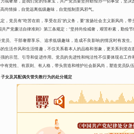
戒奢靡，是我们党的传家宝，共产党员要坚持勤俭办一切事业，坚决反
求高尚情操，自觉远离低级趣味，自觉抵制歪风邪气。
，党员有“吃苦在前，享受在后”的义务，要“发扬社会主义新风尚，带
国共产党廉洁自律准则》第三条规定：“坚持尚俭戒奢，艰苦朴素，勤俭节
员、干部奢靡享乐、追求低级趣味，造成不良影响的情况时有发生。
部的生活作风和生活情趣，不仅关系着本人的品格和形象，更关系到党在
很强的示范、引导和促进作用。党员的先进性和纯洁性不仅要体现在工作
节中有党性、有原则、有人格，带头营造和维护社会新风尚，塑造党员队
、子女及其配偶失管失教行为的处分规定