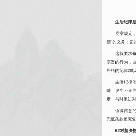
生活纪律
党章规定，党
德”的义务；党
这就要求每一
宗旨的行为，
严格的纪律加
生活纪律涉及
味；发生不正
定，与时俱进
值得留意的是
兜底条款追究
62对坚决