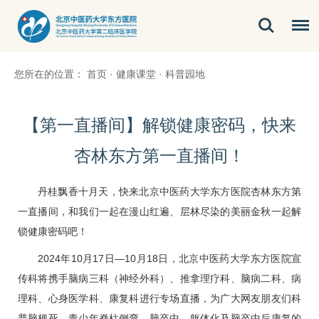
您所在的位置：
首页
·
健康课堂
·
科普园地
【第一直播间】解锁健康密码，快来
杏林东方第一直播间！
丹桂飘香十月天，快来北京中医药大学东方医院杏林东方第
一直播间，和我们一起在漫山红遍、层林尽染的美丽金秋一起解
锁健康密码吧！
2024年10月17日—10月18日，北京中医药大学东方医院宣
传科将携手
脑病三科
（神经外科）、
推拿理疗科
、
脑病二科
、
病
理科
、
心身医学科
、
康复科
进行专场直播，为广大网友朋友们科
普脑梗死、青少年脊柱侧弯、脑卒中、躯体化及脑卒中后康复的