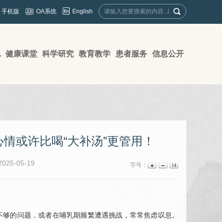
English
手机版
OA系统
地
健康课堂
科学研究
教育教学
患者服务
信息公开
情或许比喝“大补汤”更管用！
25-05-19
字号：
母乳不够的问题，或者在哺乳期频繁遭遇挑战，常常焦虑叹息。