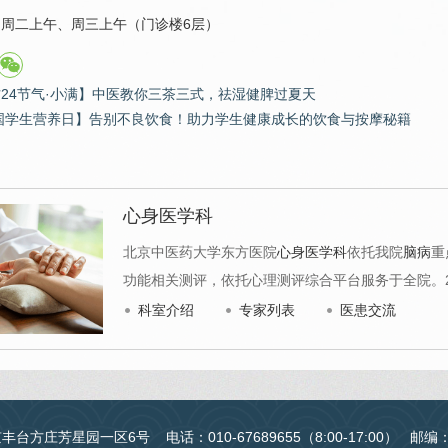
周二上午、周三上午（门诊楼6层）
方24节气·小满】中医教你三茶三式，祛湿健脾过夏天
国学生营养日】告别不良饮食！助力学生健康成长的饮食与按摩秘籍
心身医学科
北京中医药大学东方医院
心身医学科
依托我院
脑病
重
功能相关测评，依托心理测评综合平台服务于全院。2
科室介绍
专家列表
医患交流
台方庄芳星园一区6号 电话：010-67689655（8:00-17:00） 邮编