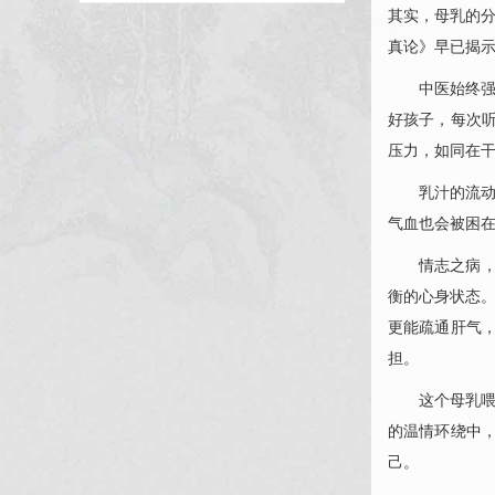
其实，母乳的
真论》早已揭示
中医始终强
好孩子，每次
压力，如同在
乳汁的流动
气血也会被困在
情志之病
衡的心身状态。
更能疏通肝气
担。
这个母乳喂
的温情环绕中
己。