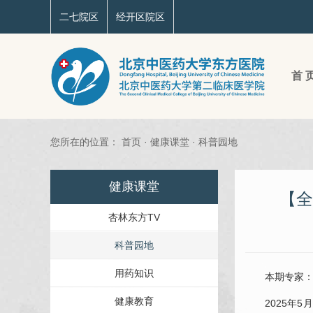
二七院区
经开区院区
首 
您所在的位置：
首页
·
健康课堂
·
科普园地
健康课堂
【全
杏林东方TV
科普园地
用药知识
本期专家
健康教育
2025年