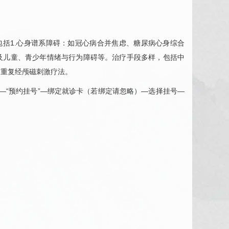
包括1.心身谱系障碍：如
冠心病
合并焦虑、
糖尿病
心身综合
及儿童、青少年情绪与行为障碍等。治疗手段多样，包括中
和重复经颅磁刺激疗法。
”—“预约挂号”—绑定就诊卡（若绑定请忽略）—选择挂号—