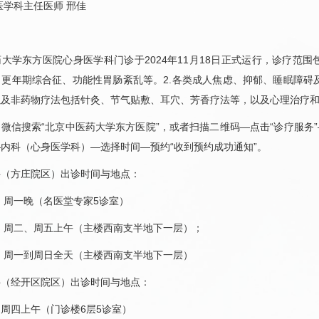
医学科
主任医师
邢佳
：
药大学东方医院
心身医学科
门诊于2024年11月18日正式运行，诊疗范围
、更年期综合征、功能性胃肠紊乱等。2.各类成人焦虑、抑郁、睡眠障碍
以及非药物疗法包括针灸、节气贴敷、耳穴、芳香疗法等，以及心理治疗
微信搜索“北京中医药大学东方医院”，或者扫描二维码—点击“诊疗服务
—内科（
心身医学科
）—选择时间—预约“收到预约成功通知”。
科
（方庄院区）出诊时间与地点：
 周一晚（
名医堂
专家5诊室）
 周二、周五上午（主楼西南支半地下一层）；
 周一到周日全天（主楼西南支半地下一层）
科
（
经开区院区
）出诊时间与地点：
周四上午（门诊楼6层5诊室）