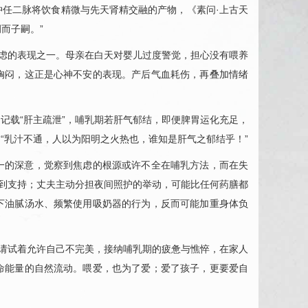
任二脉将饮食精微与先天肾精交融的产物，《素问·上古天
而子嗣。”
焦虑的表现之一。母亲在白天对婴儿过度警觉，担心没有喂养
胸闷，这正是心神不安的表现。产后气血耗伤，再叠加情绪
记载“肝主疏泄”，哺乳期若肝气郁结，即便脾胃运化充足，
“乳汁不通，人以为阳明之火热也，谁知是肝气之郁结乎！”
一的深意，觉察到焦虑的根源或许不全在哺乳方法，而在失
受到支持；丈夫主动分担夜间照护的举动，可能比任何药膳都
下油腻汤水、频繁使用吸奶器的行为，反而可能加重身体负
，请试着允许自己不完美，接纳哺乳期的疲惫与憔悴，在家人
命能量的自然流动。喂爱，也为了爱；爱了孩子，更要爱自