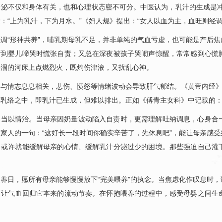
分泌不仅和身体有关，也和心理状态密不可分。中医认为，乳汁的生成是冲
：“上为乳汁，下为月水。”《妇人规》提出：“女人以血为主，血旺则经调
调“形神共养”，哺乳期母乳不足，并非单纯的气血亏虚，也可能是产后
听到婴儿啼哭时慌张自责；又总在深夜被孩子哭闹声惊醒，常常感到心慌
干涸的河床上点燃烈火，既灼伤津液，又扰乱心神。
与情志息息相关，悲伤、愤怒等情绪波动会导致肝气郁结。《黄帝内经》
乳络之中，即乳汁已生成，但难以排出。正如《傅青主女科》中记载的：
，当以情治。当母亲因奶量波动陷入自责时，更需理解吐纳调息，心身合
家人的一句：“这好长一段时间你确实辛苦了，先休息吧”，能让母亲感
，或许就能缓解母亲的心情、缓解乳汁分泌过少的困境。那些强迫自己灌
养日，愿所有母亲能够慢慢放下“完美喂养”的执念。当焦虑化作叹息时
，让气血回归它本来的流动节奏。在怀抱喂养的过程中，感受母婴之间生