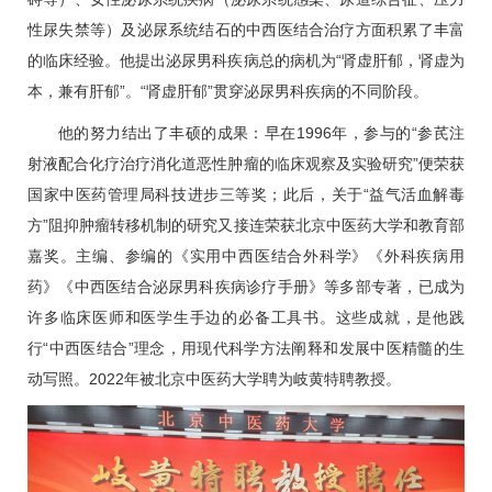
性尿失禁等）及泌尿系统结石的中西医结合治疗方面积累了丰富
的临床经验。他提出泌尿
男科
疾病总的病机为“肾虚肝郁，肾虚为
本，兼有肝郁”。“肾虚肝郁”贯穿泌尿
男科
疾病的不同阶段。
他的努力结出了丰硕的成果：早在1996年，参与的“参芪注
射液配合化疗治疗消化道恶性肿瘤的临床观察及实验研究”便荣获
国家中医药管理局科技进步三等奖；此后，关于“益气活血解毒
方”阻抑肿瘤转移机制的研究又接连荣获北京中医药大学和教育部
嘉奖。主编、参编的《实用中西医结合外科学》《外科疾病用
药》《中西医结合泌尿
男科
疾病诊疗手册》等多部专著，已成为
许多临床医师和医学生手边的必备工具书。这些成就，是他践
行“中西医结合”理念，用现代科学方法阐释和发展中医精髓的生
动写照。2022年被北京中医药大学聘为岐黄特聘教授。