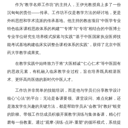
作为“教学名师工作坊”的主持人，
王伊光
教授肩上多了一份
沉甸甸的责任——传承。工作坊不仅是教学方法的研讨地，更是
外科思想和学术流派的传承基地。他主持的教改项目“中医学专业
特色临床课程思政体系的构建”““专博”与“专培”相结合的中医博士
专业学位研究生培养模式探索与实践”“基于中医国家执业医师技
能考试基地构建临床实训整合课程体系的实践”，获得了北京中医
药大学教学成果奖。
在教学实践中始终致力于将“大医精诚”“仁心仁术”等中医固有
的思政元素，有机融入临床教学全过程，旨在培养既具精湛医
术、更怀高尚医德的新时代中医人才。
工作坊并非简单的技能培训，而是他与学员们分享教学设计
核心“心法”的平台：无论是备课要领、课堂设问、难点化解，还
是激发学生兴趣的关键方法，都是帮助学员从“会教”到“教好”蜕变
的阶梯。带领工作坊成员积极开展教学演练与集体备课，精心打
磨每一份教案。通过“观摩-演练-点评-重塑”的循环模式，系统提