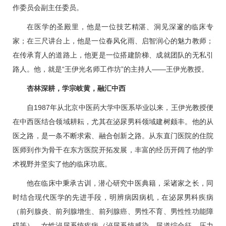
作委员会副主任委员。
在医学的圣殿里，他是一位技艺精湛、洞见深邃的临床专
家；在三尺讲台上，他是一位春风化雨、启智润心的魅力教师；
在传承育人的道路上，他更是一位搭建阶梯、成就团队的无私引
路人。他，就是“
王伊光
名师工作坊”的主持人——
王伊光
教授。
杏林深耕，学宗岐黄，融汇中西
自1987年从北京中医药大学中医系毕业以来，
王伊光
教授便
在中西医结合领域耕耘，尤其在泌尿
男科
领域建树颇丰。他的从
医之路，是一条不断求索、融合创新之路。从东直门医院的住院
医师到作为骨干在东方医院开拓发展，丰富的经历开阔了他的学
术视野并坚实了他的临床功底。
他在临床中秉承古训，潜心研究中医典籍，采诸家之长，同
时结合现代医学的先进手段，明辨病因病机，在泌尿
男科
疾病
（前列腺炎、
前列腺增生
、前列腺癌、男性不育、男性性功能障
碍等）、女性泌尿系统疾病（泌尿系统感染、尿道综合征、压力