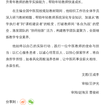
升青年教师的教学实操能力，帮助年轻教师快速成长。
在主编全国中医院校规划教材期间，他组织工作坊全体学员
深入研习教材精髓，帮助年轻教师系统深化专业知识、加速从“教
学执行者”到“课程建设者”的蜕变，打破教师间 “各自为战” 的壁
垒，激发团队的 “协同创新” 活力，构建教学团队凝聚力，全面锤
炼教学专业素养。
他始终以自己的实际行动，践行一位中医教师的使命与担
当：以仁心服务患者，以诚心培育后人，以恒心探索学术，将自
身所学所悟，如春风化雨般滋养杏林，让中医药事业薪火相传、
永葆生机。
文图/
王成李
审核/
王伊光
审阅/
赵海滨
曹俊岭
分享到：