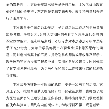
刘仍海
教授，共五位专家对出师学员进行考核。本次考核由教育
处
钟非
副处长主持，东方医院专职专岗教师、教学秘书参加并进
行了观摩学习。
本次来自
王伊光
名师工作坊、
吴力群
名师工作坊的学员参加
出师考核。考核分为5分钟入坊期间的教育学习思考及15分钟的
课堂教学展示。在考核结束后，考核专家对本次参加考核学员给
予了充分肯定，为每位学员都提出在职业生涯中需要思考的问
题，同时也指出其中的不足，并分别从名师坊成果收集及展示，
教学技巧等方面提出了很多中肯、实用的意见和建议，同时分享
了其专业见解和经验，为学员今后的教学工作带来很强的启迪指
导作用。
本次出师考核是一次圆满的总结，更是一次有力的启航。它
见证了又一批教育追梦人在名师引领下的破茧成蝶，也彰显了东
方医院在师资队伍建设上的坚实步伐。期待出师学员们承载着新
的使命与担当，回到各自的岗位上，继续深耕不辍，锐意创新，