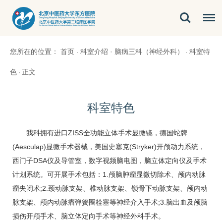
您所在的位置：
首页
科室介绍
·
脑病三科（神经外科）
科室特
·
·
色
正文
·
科室特色
我科拥有进口ZISS全功能立体手术显微镜，德国蛇牌
(Aesculap)显微手术器械，美国史塞克(Stryker)开颅动力系统，
西门子DSA仪及导管室，数字视频脑电图，脑立体定向仪及手术
计划系统。可开展手术包括：1.颅脑肿瘤显微切除术、颅内动脉
瘤夹闭术;2.颈动脉支架、椎动脉支架、锁骨下动脉支架、颅内动
脉支架、颅内动脉瘤弹簧圈栓塞等神经介入手术;3.脑出血及颅脑
损伤开颅手术、脑立体定向手术等神经外科手术。