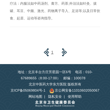
疗法：内服法如中药汤剂、膏方、药茶;外治法如针灸、拔
罐、耳豆、中频、激光、药物离子导入、足浴等;以及日常饮
食、起居、运动等咨询指导。
1
地址：北京丰台方庄芳星园一区6号 电话：010-
67689655（8:00-17:00） 邮编：100078
北京中医药大学东方医院 版权所有
京ICP备05069804号-1
京公网安备11010602050067
网站地图
|
隐私安全
|
使用帮助