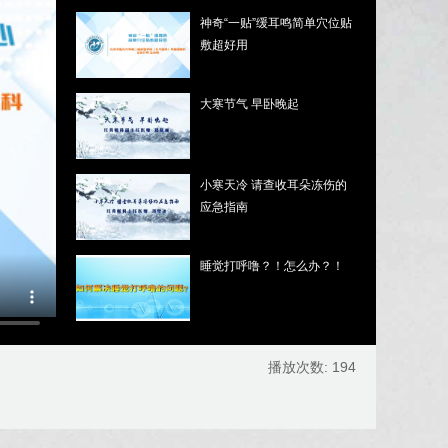
神奇“一贴”缓耳鸣简单穴位贴
敷超好用
大寒节气 早卧晚起
小寒天冷 请查收耳朵冻伤的
应急指南
睡觉打呼噜？！怎么办？！
播放次数:
194