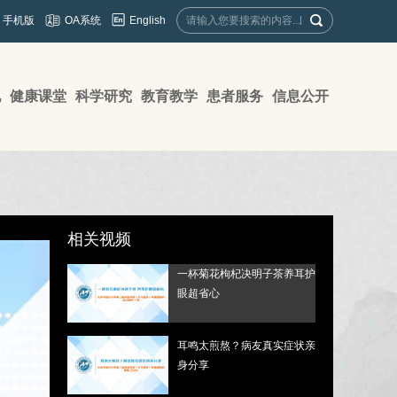
English
手机版
OA系统
地
健康课堂
科学研究
教育教学
患者服务
信息公开
相关视频
一杯菊花枸杞决明子茶养耳护
眼超省心
耳鸣太煎熬？病友真实症状亲
身分享