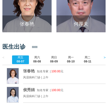
张春艳
何厚夫
医生出诊
<
>
周五
周六
周日
周一
周二
周三
08-07
08-08
08-09
08-10
08-11
08-1
张春艳
知名专家 |
100.00
元
风湿病科门诊 |
上午
侯秀娟
知名专家 |
100.00
元
风湿病科门诊 |
上午