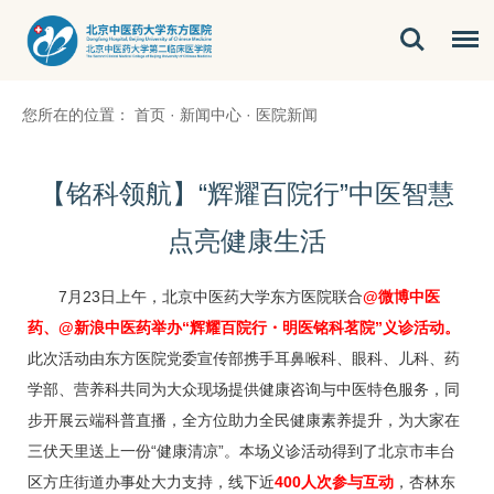
您所在的位置：
首页
·
新闻中心
·
医院新闻
【铭科领航】“辉耀百院行”中医智慧
点亮健康生活
7月23日上午，北京中医药大学东方医院联合
@微博中医
药、@新浪中医药举办“辉耀百院行
・
明医铭科茗院”义诊活动。
此次活动由东方医院党委宣传部携手
耳鼻喉科
、
眼科
、
儿科
、
药
学部
、营养科共同为大众现场提供健康咨询与中医特色服务，同
步开展云端科普直播，全方位助力全民健康素养提升，为大家在
三伏天里送上一份“健康清凉”。本场义诊活动得到了北京市丰台
区方庄街道办事处大力支持，线下近
400人次参与互动
，杏林东