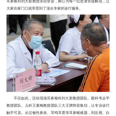
耳鼻喉科
刘大新
教授亲自坐诊，耐心为每一位患者答疑解惑，让
大家在家门口就享受到了顶尖专家的诊疗服务。
不仅如此，活动现场
耳鼻喉科
刘大新
教授团队、
眼科
韦企平
教授团队、
儿科
王素梅
教授团队三大王牌阵容集结，让专业诊疗
触手可及。从过敏性鼻炎、耳鸣耳聋等耳鼻喉难题，到近视、白