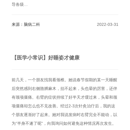
导各级…
来源：脑病二科
2022-03-31
【医学小常识】好睡姿才健康
前几天，一个朋友找我看颈椎。她说春节假期的某一天睡醒
后突然感到右侧胳膊麻木，抬不起来，头也晕的厉害，还伴
有颈项僵痛。右臂的症状持续了好半天才缓过来，头晕和颈
项僵痛却怎么也不见改善。经过2-3次针灸治疗后，我的这
个朋友逐渐好了起来。她对我说发病时右臂完全不能动，以
为“半身不遂了呢“，向我询问如何避免这种情况再次发生。