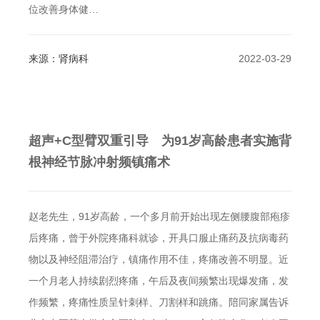
位改善身体健…
来源：肾病科
2022-03-29
超声+C型臂双重引导 为91岁高龄患者实施背
根神经节脉冲射频镇痛术
赵老先生，91岁高龄，一个多月前开始出现左侧腰腹部疱疹
后疼痛，曾于外院疼痛科就诊，开具口服止痛药及抗病毒药
物以及神经阻滞治疗，镇痛作用不佳，疼痛改善不明显。近
一个月老人持续剧烈疼痛，午后及夜间频繁出现爆发痛，发
作频繁，疼痛性质呈针刺样、刀割样和跳痛。陪同家属告诉