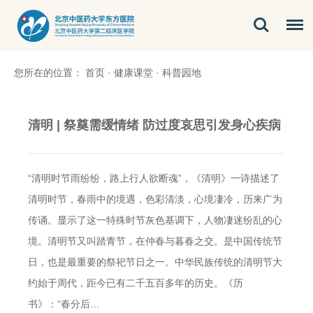
您所在的位置：
首页
·
健康课堂
·
科普园地
清明 | 祭奠需缓情绪 防过度哀思引发身心疾病
“清明时节雨纷纷，路上行人欲断魂”，《清明》一诗描述了
清明时节，春雨中的境遇，色彩清淡，心境凄冷，历来广为
传诵。显示了这一特殊时节灰色基调下，人物凄迷纷乱的心
境。清明节又叫踏青节，在仲春与暮春之交。是中国传统节
日，也是最重要的祭祀节日之一。中华民族传统的清明节大
约始于周代，距今已有二千五百多年的历史。《历
书》：“春分后…