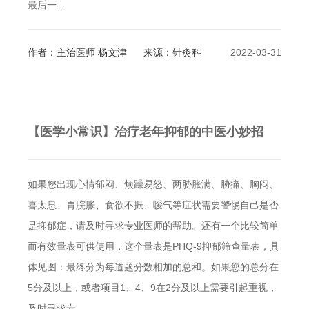
最后一…
作者：主治医师 杨文津
来源：针灸科
2022-03-31
【医学小常识】治疗老年抑郁的中医小妙招
如果您出现心情郁闷、烦躁易怒、两胁胀满、胁痛、胸闷、
喜太息、胃脘胀、食欲不振、嗳气等症状需要警惕自己是否
是抑郁症，请及时寻求专业医师的帮助。还有一个比较简单
而有效量表可供使用，这个量表是PHQ-9抑郁筛查量表，具
体见图：最终分为每道题分数相加的总和。如果您的总分在
5分及以上，或者项目1、4、9在2分及以上需要引起重视，
及时寻求专…