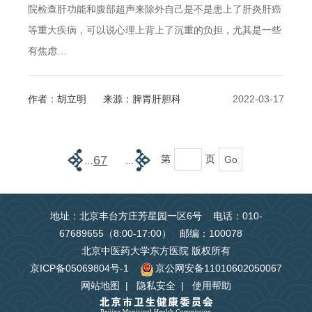
院检查肝功能和腹部超声来除外自己是不是患上了肝炎肝癌
等重大疾病，可以说心理上背上了沉重的负担，尤其是一些
有焦虑…
作者：胡立明
来源：脾胃肝胆科
2022-03-17
第
页
67
...
...
地址：北京丰台方庄芳星园一区6号 电话：010-
67689655（8:00-17:00） 邮编：100078
北京中医药大学东方医院 版权所有
京ICP备05069804号-1
京公网安备11010602050067
网站地图
|
隐私安全
|
使用帮助