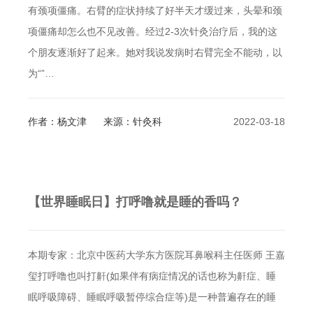
有颈项僵痛。右臂的症状持续了好半天才缓过来，头晕和颈
项僵痛却怎么也不见改善。经过2-3次针灸治疗后，我的这
个朋友逐渐好了起来。她对我说发病时右臂完全不能动，以
为“”…
作者：杨文津
来源：针灸科
2022-03-18
【世界睡眠日】打呼噜就是睡的香吗？
本期专家：北京中医药大学东方医院耳鼻喉科主任医师 王嘉
玺打呼噜也叫打鼾(如果伴有病症情况的话也称为鼾症、睡
眠呼吸障碍、睡眠呼吸暂停综合症等)是一种普遍存在的睡