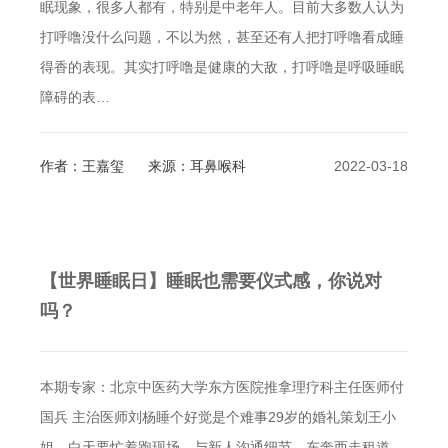
眠现象，很多人都有，特别是中老年人。目前大多数人认为
打呼噜没什么问题，不以为然，甚至还有人把打呼噜看成睡
得香的表现。其实打呼噜是健康的大敌，打呼噜是呼吸睡眠
障碍的表…
作者：王嘉玺
来源：耳鼻喉科
2022-03-18
【世界睡眠日】睡眠也需要仪式感，你说对
吗？
本期专家：北京中医药大学东方医院推拿理疗科主任医师付
国兵 主治医师刘杨睡个好觉是个难事29岁的婚礼策划王小
姐，白天要忙着跑现场，与新人沟通细节，东奔西走租道